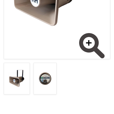
POLSKY (PL)
ÚVODNÁ STRÁNKA
NOVINKY
AKCIE
OBCHODNÉ PODMIENKY
GDPR
Zväčšiť obrázok.
KONTAKT
+421377833387, +421907960465
obchod@rhsound.sk