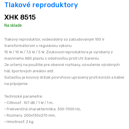
Tlakové reproduktory
XHK 8515
Na sklade
Tlakový reproduktor, vodeodolný so zabudovaným 100 V
transformátorom s reguláciou výkonu
15 W / 10 W / 7,5 W / 5 W. Zvukovod reproduktora je vyrobený z
masívneho ABS plastu s odolnosťou proti UV žiareniu.
Je určený na použitie pre obecné rozhlasy, ozvučenie výrobných
hál, športových areálov atď..
Súčasťou je kovový držiak povrchovo upravený proti korózii a kábel
na pripojenie.
Technické parametre:
• Citlivosť : 107 dB / 1 W / 1 m,
• Frekvenčná charakteristika: 300-7000 Hz,
• Rozmery: 200x130x270 mm,
• Hmotnosť: 2 kg.