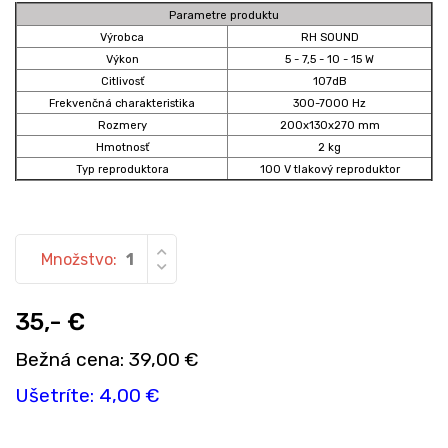
Parametre produktu
Výrobca
RH SOUND
Výkon
5 - 7,5 - 10 - 15 W
Citlivosť
107dB
Frekvenčná charakteristika
300-7000 Hz
Rozmery
200x130x270 mm
Hmotnosť
2 kg
Typ reproduktora
100 V tlakový reproduktor
Množstvo:
35,- €
Bežná cena: 39,00 €
Ušetríte: 4,00 €