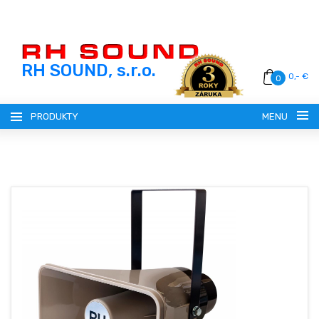
RH SOUND, s.r.o.
0,- €
0
PRODUKTY
MENU
SLOVENSKY (SK)
ČESKY (CZ)
REGISTRÁCIA
MAGYAR (HU)
PRIHLÁSENIE