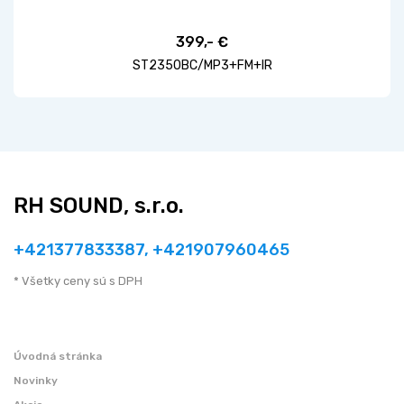
399,- €
ST2350BC/MP3+FM+IR
RH SOUND, s.r.o.
+421377833387, +421907960465
* Všetky ceny sú s DPH
Úvodná stránka
Novinky