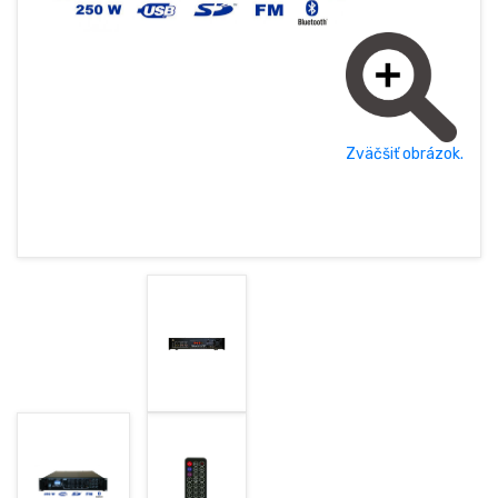
POLSKY (PL)
ÚVODNÁ STRÁNKA
NOVINKY
AKCIE
Zväčšiť obrázok.
OBCHODNÉ PODMIENKY
GDPR
KONTAKT
+421377833387, +421907960465
obchod@rhsound.sk