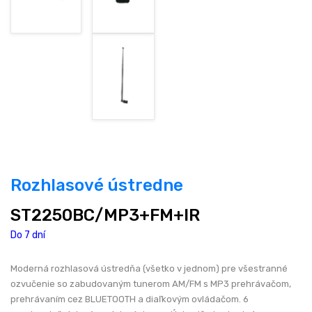
Rozhlasové ústredne
ST2250BC/MP3+FM+IR
Do 7 dní
Moderná rozhlasová ústredňa (všetko v jednom) pre všestranné
ozvučenie so zabudovaným tunerom AM/FM s MP3 prehrávačom,
prehrávaním cez BLUETOOTH a diaľkovým ovládačom. 6