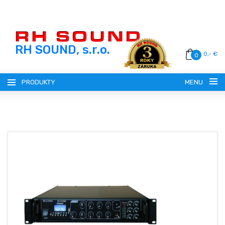
RH SOUND, s.r.o.
0,- €
0
PRODUKTY
MENU
SLOVENSKY (SK)
ČESKY (CZ)
REGISTRÁCIA
MAGYAR (HU)
PRIHLÁSENIE