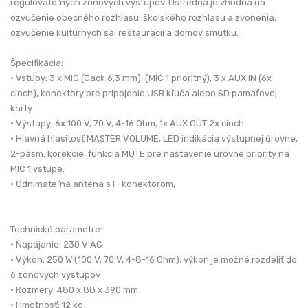
regulovateľných zónových výstupov. Ústredňa je vhodná na
ozvučenie obecného rozhlasu, školského rozhlasu a zvonenia,
ozvučenie kultúrnych sál reštaurácií a domov smútku.
Špecifikácia:
• Vstupy: 3 x MIC (Jack 6,3 mm), (MIC 1 prioritný), 3 x AUX IN (6x
cinch), konektory pre pripojenie USB kľúča alebo SD pamäťovej
karty
• Výstupy: 6x 100 V, 70 V, 4-16 Ohm, 1x AUX OUT 2x cinch
• Hlavná hlasitosť MASTER VOLUME, LED indikácia výstupnej úrovne,
2-pásm. korekcie, funkcia MUTE pre nastavenie úrovne priority na
MIC 1 vstupe.
• Odnímateľná anténa s F-konektorom,
Technické parametre:
• Napájanie: 230 V AC
• Výkon: 250 W (100 V, 70 V, 4-8-16 Ohm), výkon je možné rozdeliť do
6 zónových výstupov
• Rozmery: 480 x 88 x 390 mm
• Hmotnosť: 12 kg