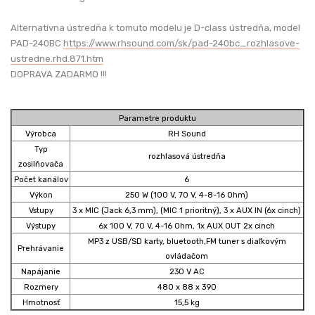
Alternatívna ústredňa k tomuto modelu je D-class ústredňa, model
PAD-240BC
https://www.rhsound.com/sk/pad-240bc_rozhlasove-
ustredne.rhd.871.htm
DOPRAVA ZADARMO !!!
Parametre produktu
Výrobca
RH Sound
Typ
rozhlasová ústredňa
zosilňovača
Počet kanálov
6
Výkon
250 W (100 V, 70 V, 4-8-16 Ohm)
Vstupy
3 x MIC (Jack 6,3 mm), (MIC 1 prioritný), 3 x AUX IN (6x cinch)
Výstupy
6x 100 V, 70 V, 4-16 Ohm, 1x AUX OUT 2x cinch
MP3 z USB/SD karty, bluetooth,FM tuner s diaľkovým
Prehrávanie
ovládačom
Napájanie
230 V AC
Rozmery
480 x 88 x 390
Hmotnosť
15,5 kg